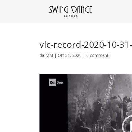
vlc-record-2020-10-3
da
MM
|
Ott 31, 2020
|
0 commenti
Video
Player