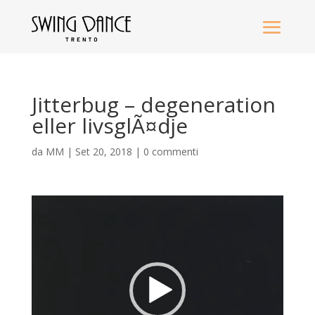
Jitterbug – degeneration
eller livsglÃ¤dje
da
MM
|
Set 20, 2018
|
0 commenti
Video
Player