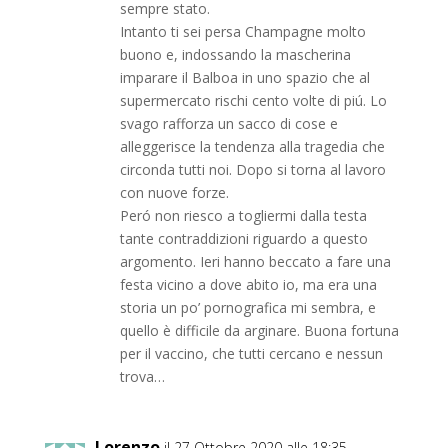
sempre stato.
Intanto ti sei persa Champagne molto
buono e, indossando la mascherina
imparare il Balboa in uno spazio che al
supermercato rischi cento volte di piú. Lo
svago rafforza un sacco di cose e
alleggerisce la tendenza alla tragedia che
circonda tutti noi. Dopo si torna al lavoro
con nuove forze.
Peró non riesco a togliermi dalla testa
tante contraddizioni riguardo a questo
argomento. Ieri hanno beccato a fare una
festa vicino a dove abito io, ma era una
storia un po’ pornografica mi sembra, e
quello è difficile da arginare. Buona fortuna
per il vaccino, che tutti cercano e nessun
trova…
Lorenzo
il 27 Ottobre 2020 alle 18:35