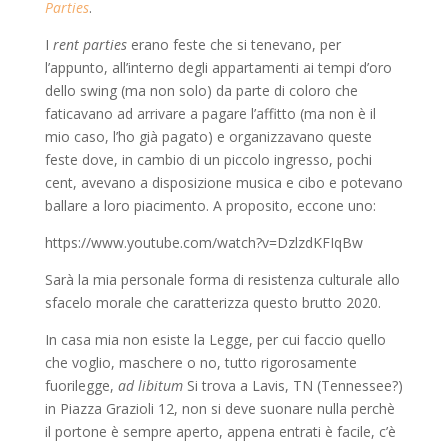
Parties
.
I
rent parties
erano feste che si tenevano, per
l’appunto, all’interno degli appartamenti ai tempi d’oro
dello swing (ma non solo) da parte di coloro che
faticavano ad arrivare a pagare l’affitto (ma non è il
mio caso, l’ho già pagato) e organizzavano queste
feste dove, in cambio di un piccolo ingresso, pochi
cent, avevano a disposizione musica e cibo e potevano
ballare a loro piacimento. A proposito, eccone uno:
https://www.youtube.com/watch?v=DzlzdKFIqBw
Sarà la mia personale forma di resistenza culturale allo
sfacelo morale che caratterizza questo brutto 2020.
In casa mia non esiste la Legge, per cui faccio quello
che voglio, maschere o no, tutto rigorosamente
fuorilegge,
ad libitum
Si trova a Lavis, TN (Tennessee?)
in Piazza Grazioli 12, non si deve suonare nulla perchè
il portone è sempre aperto, appena entrati è facile, c’è